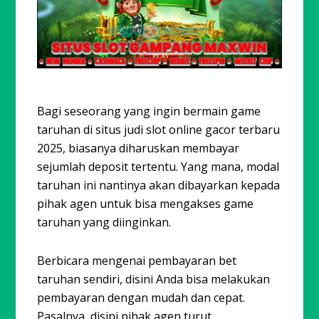
Bagi seseorang yang ingin bermain game
taruhan di situs judi slot online gacor terbaru
2025, biasanya diharuskan membayar
sejumlah deposit tertentu. Yang mana, modal
taruhan ini nantinya akan dibayarkan kepada
pihak agen untuk bisa mengakses game
taruhan yang diinginkan.
Berbicara mengenai pembayaran bet
taruhan sendiri, disini Anda bisa melakukan
pembayaran dengan mudah dan cepat.
Pasalnya, disini pihak agen turut