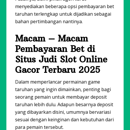
menyediakan beberapa opsi pembayaran bet
taruhan terlengkap untuk dijadikan sebagai
bahan pertimbangan nantinya.
Macam – Macam
Pembayaran Bet di
Situs Judi Slot Online
Gacor Terbaru 2025
Dalam memperlancar permainan game
taruhan yang ingin dimainkan, penting bagi
seorang pemain untuk membayar deposit
taruhan lebih dulu. Adapun besarnya deposit
yang dibayarkan disini, umumnya bervariasi
sesuai dengan keinginan dan kebutuhan dari
para pemain tersebut.