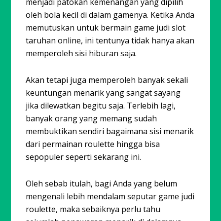
menjadi patokan kemenangan yang dipilih
oleh bola kecil di dalam gamenya. Ketika Anda
memutuskan untuk bermain game judi slot
taruhan online, ini tentunya tidak hanya akan
memperoleh sisi hiburan saja.
Akan tetapi juga memperoleh banyak sekali
keuntungan menarik yang sangat sayang
jika dilewatkan begitu saja. Terlebih lagi,
banyak orang yang memang sudah
membuktikan sendiri bagaimana sisi menarik
dari permainan roulette hingga bisa
sepopuler seperti sekarang ini.
Oleh sebab itulah, bagi Anda yang belum
mengenali lebih mendalam seputar game judi
roulette, maka sebaiknya perlu tahu