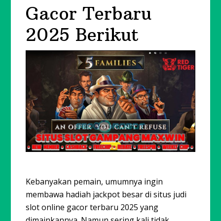
Gacor Terbaru
2025 Berikut
Kebanyakan pemain, umumnya ingin
membawa hadiah jackpot besar di situs judi
slot online gacor terbaru 2025 yang
dimainkannya. Namun sering kali tidak