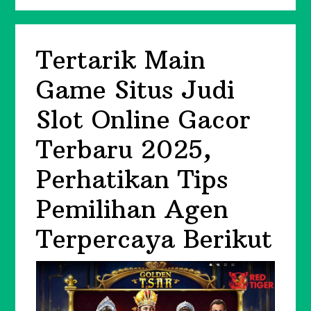
Tertarik Main
Game Situs Judi
Slot Online Gacor
Terbaru 2025,
Perhatikan Tips
Pemilihan Agen
Terpercaya Berikut