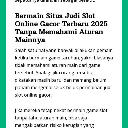
Bermain Situs Judi Slot
Online Gacor Terbaru 2025
Tanpa Memahami Aturan
Mainnya
Salah satu hal yang banyak dilakukan pemain
ketika bermain game taruhan, yakni biasanya
tidak memahami aturan main dari game
tersebut. Apalagi jika orang tersebut
dikatakan masih baru, dan memang belum
paham mengenai seluk beluk permainan judi
slot online gacor.
Jika mereka tetap nekat bermain game slot
tanpa tahu aturan main, bisa saja
mengakibatkan risiko kerugian yang