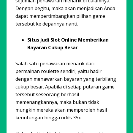
sejumlah penawaran menarik di dalamnya.
Dengan begitu, maka akan menjadikan Anda
dapat mempertimbangkan pilihan game
tersebut ke depannya nanti.
Situs Judi Slot Online Memberikan
Bayaran Cukup Besar
Salah satu penawaran menarik dari
permainan roulette sendiri, yaitu hadir
dengan menawarkan bayaran yang terbilang
cukup besar. Apabila di setiap putaran game
tersebut seseorang berhasil
memenangkannya, maka bukan tidak
mungkin mereka akan memperoleh hasil
keuntungan hingga odds 35x.