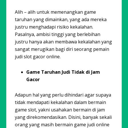
Alih – alih untuk memenangkan game
taruhan yang dimainkan, yang ada mereka
justru menghadapi risiko kekalahan.
Pasalnya, ambisi tinggi yang berlebihan
justru hanya akan membawa kekalahan yang
sangat merugikan bagi diri seorang pemain
judi slot gacor online.
Game Taruhan Judi Tidak di Jam
Gacor
Adapun hal yang perlu dihindari agar supaya
tidak mendapati kekalahan dalam bermain
game slot, yakni usahakan bermain di jam
yang direkomendasikan. Disini, banyak sekali
orang yang masih bermain game judi online