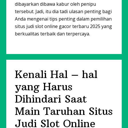
dibayarkan dibawa kabur oleh penipu
tersebut. Jadi, itu dia tadi ulasan penting bagi
Anda mengenai tips penting dalam pemilihan
situs judi slot online gacor terbaru 2025 yang
berkualitas terbaik dan terpercaya.
Kenali Hal – hal
yang Harus
Dihindari Saat
Main Taruhan Situs
Judi Slot Online