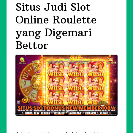
Situs Judi Slot
Online Roulette
yang Digemari
Bettor