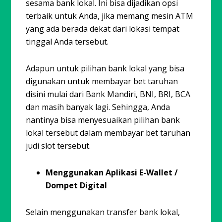
sesama bank lokal. Ini bisa dijadikan opsi
terbaik untuk Anda, jika memang mesin ATM
yang ada berada dekat dari lokasi tempat
tinggal Anda tersebut.
Adapun untuk pilihan bank lokal yang bisa
digunakan untuk membayar bet taruhan
disini mulai dari Bank Mandiri, BNI, BRI, BCA
dan masih banyak lagi. Sehingga, Anda
nantinya bisa menyesuaikan pilihan bank
lokal tersebut dalam membayar bet taruhan
judi slot tersebut.
Menggunakan Aplikasi E-Wallet /
Dompet Digital
Selain menggunakan transfer bank lokal,