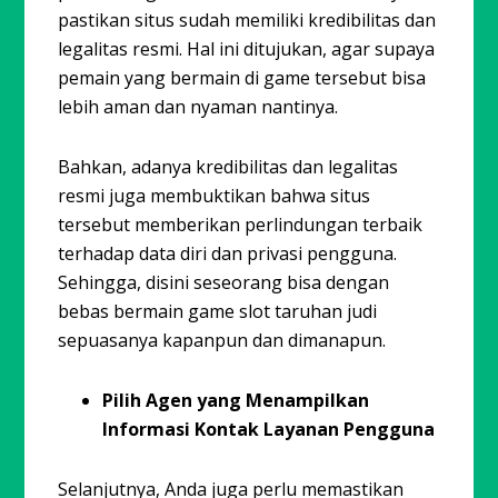
pastikan situs sudah memiliki kredibilitas dan
legalitas resmi. Hal ini ditujukan, agar supaya
pemain yang bermain di game tersebut bisa
lebih aman dan nyaman nantinya.
Bahkan, adanya kredibilitas dan legalitas
resmi juga membuktikan bahwa situs
tersebut memberikan perlindungan terbaik
terhadap data diri dan privasi pengguna.
Sehingga, disini seseorang bisa dengan
bebas bermain game slot taruhan judi
sepuasanya kapanpun dan dimanapun.
Pilih Agen yang Menampilkan
Informasi Kontak Layanan Pengguna
Selanjutnya, Anda juga perlu memastikan