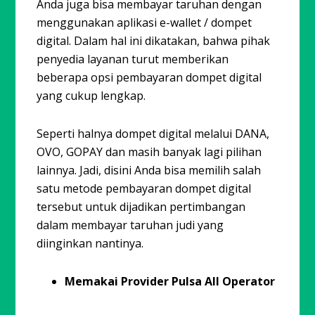
Anda juga bisa membayar taruhan dengan
menggunakan aplikasi e-wallet / dompet
digital. Dalam hal ini dikatakan, bahwa pihak
penyedia layanan turut memberikan
beberapa opsi pembayaran dompet digital
yang cukup lengkap.
Seperti halnya dompet digital melalui DANA,
OVO, GOPAY dan masih banyak lagi pilihan
lainnya. Jadi, disini Anda bisa memilih salah
satu metode pembayaran dompet digital
tersebut untuk dijadikan pertimbangan
dalam membayar taruhan judi yang
diinginkan nantinya.
Memakai Provider Pulsa All Operator