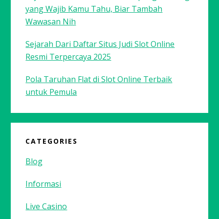
yang Wajib Kamu Tahu, Biar Tambah
Wawasan Nih
Sejarah Dari Daftar Situs Judi Slot Online
Resmi Terpercaya 2025
Pola Taruhan Flat di Slot Online Terbaik
untuk Pemula
CATEGORIES
Blog
Informasi
Live Casino