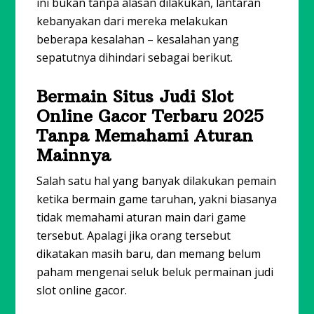
ini bukan tanpa alasan dilakukan, lantaran
kebanyakan dari mereka melakukan
beberapa kesalahan – kesalahan yang
sepatutnya dihindari sebagai berikut.
Bermain Situs Judi Slot
Online Gacor Terbaru 2025
Tanpa Memahami Aturan
Mainnya
Salah satu hal yang banyak dilakukan pemain
ketika bermain game taruhan, yakni biasanya
tidak memahami aturan main dari game
tersebut. Apalagi jika orang tersebut
dikatakan masih baru, dan memang belum
paham mengenai seluk beluk permainan judi
slot online gacor.