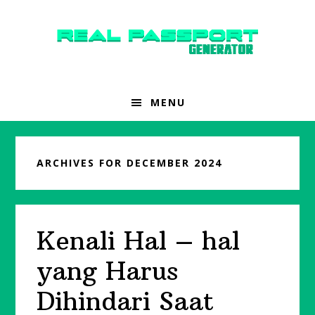
Skip
Skip
Skip
to
to
to
primary
main
primary
navigation
content
sidebar
MENU
ARCHIVES FOR DECEMBER 2024
Kenali Hal – hal
yang Harus
Dihindari Saat