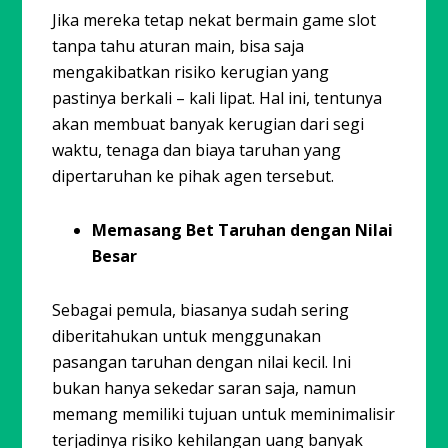
Jika mereka tetap nekat bermain game slot
tanpa tahu aturan main, bisa saja
mengakibatkan risiko kerugian yang
pastinya berkali – kali lipat. Hal ini, tentunya
akan membuat banyak kerugian dari segi
waktu, tenaga dan biaya taruhan yang
dipertaruhan ke pihak agen tersebut.
Memasang Bet Taruhan dengan Nilai
Besar
Sebagai pemula, biasanya sudah sering
diberitahukan untuk menggunakan
pasangan taruhan dengan nilai kecil. Ini
bukan hanya sekedar saran saja, namun
memang memiliki tujuan untuk meminimalisir
terjadinya risiko kehilangan uang banyak