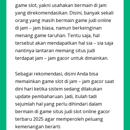
game slot, yakni usahakan bermain di jam
yang direkomendasikan. Disini, banyak sekali
orang yang masih bermain game judi online
di jam – jam biasa, namun berkeinginan
menang game taruhan. Tentu saja, hal
tersebut akan mendapatkan hal sia – sia saja
nantinya lantaran memang situs judi
terdapat jam – jam gacor untuk dimainkan.
Sebagai rekomendasi, disini Anda bisa
memainkan game slot di jam – jam gacor saat
dini hari ketika sistem sedang dilakukan
update pembaharuan. Jadi, itulah tadi
sejumlah hal yang perlu dihindari dalam
bermain di game situs judi slot online gacor
terbaru 2025 agar memperoleh peluang
kemenangan berarti.