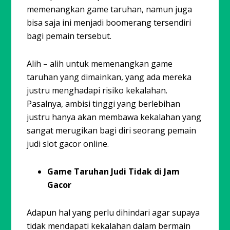
memenangkan game taruhan, namun juga
bisa saja ini menjadi boomerang tersendiri
bagi pemain tersebut.
Alih – alih untuk memenangkan game
taruhan yang dimainkan, yang ada mereka
justru menghadapi risiko kekalahan.
Pasalnya, ambisi tinggi yang berlebihan
justru hanya akan membawa kekalahan yang
sangat merugikan bagi diri seorang pemain
judi slot gacor online.
Game Taruhan Judi Tidak di Jam
Gacor
Adapun hal yang perlu dihindari agar supaya
tidak mendapati kekalahan dalam bermain