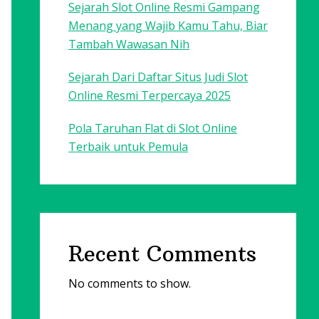
Sejarah Slot Online Resmi Gampang
Menang yang Wajib Kamu Tahu, Biar
Tambah Wawasan Nih
Sejarah Dari Daftar Situs Judi Slot
Online Resmi Terpercaya 2025
Pola Taruhan Flat di Slot Online
Terbaik untuk Pemula
Recent Comments
No comments to show.