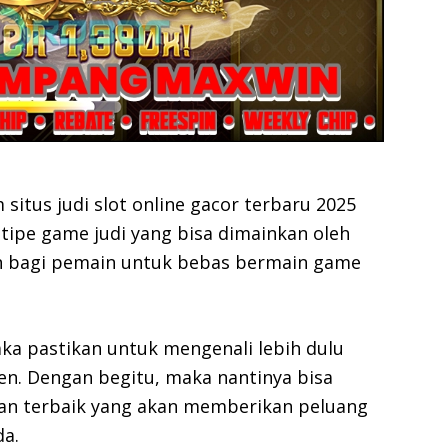
situs judi slot online gacor terbaru 2025
ipe game judi yang bisa dimainkan oleh
n bagi pemain untuk bebas bermain game
ka pastikan untuk mengenali lebih dulu
en. Dengan begitu, maka nantinya bisa
an terbaik yang akan memberikan peluang
da.