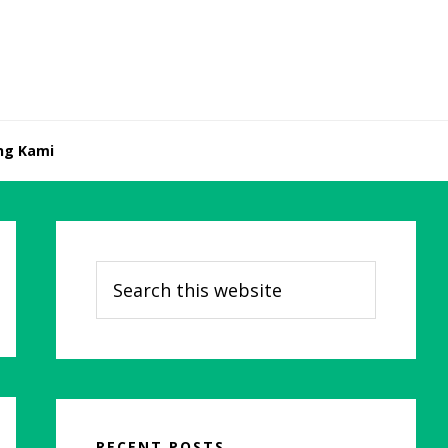
ng Kami
Primary
Sidebar
Search
this
website
RECENT POSTS