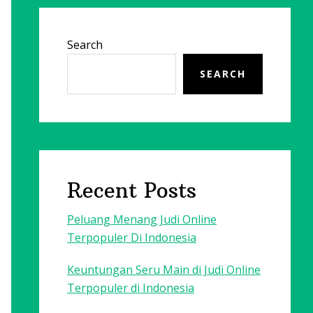
Search
SEARCH
Recent Posts
Peluang Menang Judi Online
Terpopuler Di Indonesia
Keuntungan Seru Main di Judi Online
Terpopuler di Indonesia