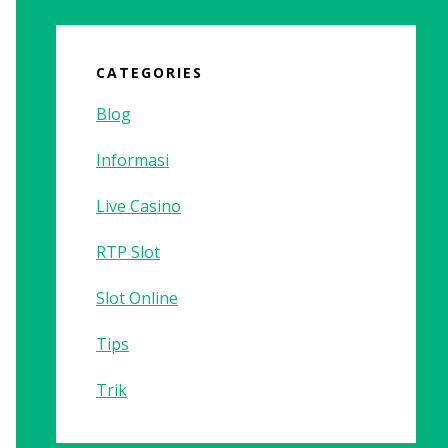
CATEGORIES
Blog
Informasi
Live Casino
RTP Slot
Slot Online
Tips
Trik