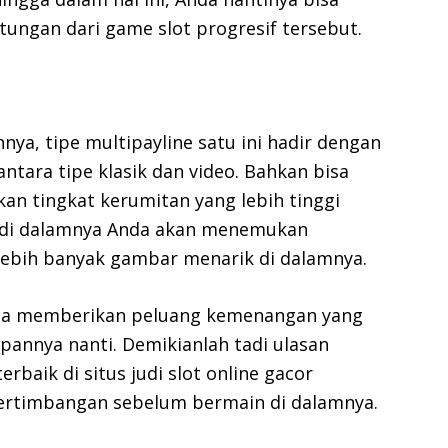
ungan dari game slot progresif tersebut.
ya, tipe multipayline satu ini hadir dengan
ara tipe klasik dan video. Bahkan bisa
kan tingkat kerumitan yang lebih tinggi
a, di dalamnya Anda akan menemukan
 lebih banyak gambar menarik di dalamnya.
juga memberikan peluang kemenangan yang
pannya nanti. Demikianlah tadi ulasan
baik di situs judi slot online gacor
pertimbangan sebelum bermain di dalamnya.