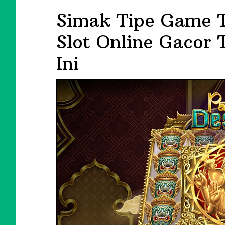
Simak Tipe Game T
Slot Online Gacor 
Ini