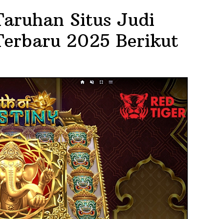
aruhan Situs Judi
Terbaru 2025 Berikut