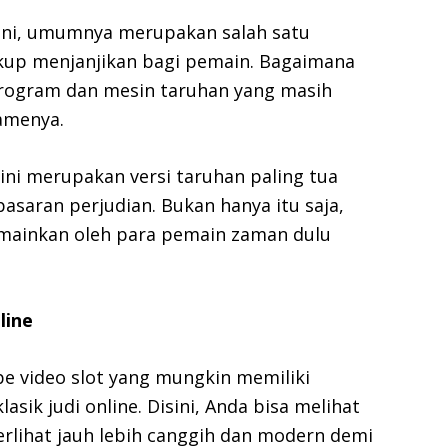
u ini, umumnya merupakan salah satu
kup menjanjikan bagi pemain. Bagaimana
program dan mesin taruhan yang masih
gamenya.
 ini merupakan versi taruhan paling tua
asaran perjudian. Bukan hanya itu saja,
imainkan oleh para pemain zaman dulu
line
e video slot yang mungkin memiliki
asik judi online. Disini, Anda bisa melihat
erlihat jauh lebih canggih dan modern demi