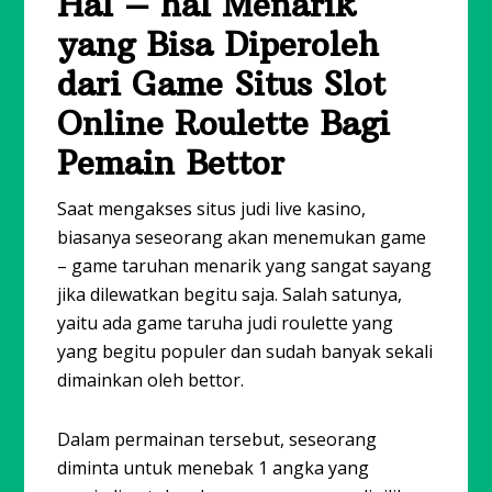
Hal – hal Menarik
yang Bisa Diperoleh
dari Game Situs Slot
Online Roulette Bagi
Pemain Bettor
Saat mengakses situs judi live kasino,
biasanya seseorang akan menemukan game
– game taruhan menarik yang sangat sayang
jika dilewatkan begitu saja. Salah satunya,
yaitu ada game taruha judi roulette yang
yang begitu populer dan sudah banyak sekali
dimainkan oleh bettor.
Dalam permainan tersebut, seseorang
diminta untuk menebak 1 angka yang