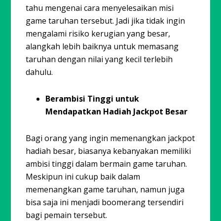
tahu mengenai cara menyelesaikan misi
game taruhan tersebut. Jadi jika tidak ingin
mengalami risiko kerugian yang besar,
alangkah lebih baiknya untuk memasang
taruhan dengan nilai yang kecil terlebih
dahulu.
Berambisi Tinggi untuk
Mendapatkan Hadiah Jackpot Besar
Bagi orang yang ingin memenangkan jackpot
hadiah besar, biasanya kebanyakan memiliki
ambisi tinggi dalam bermain game taruhan.
Meskipun ini cukup baik dalam
memenangkan game taruhan, namun juga
bisa saja ini menjadi boomerang tersendiri
bagi pemain tersebut.