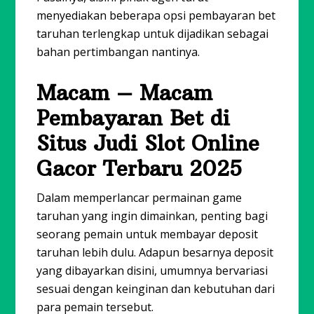
menyediakan beberapa opsi pembayaran bet
taruhan terlengkap untuk dijadikan sebagai
bahan pertimbangan nantinya.
Macam – Macam
Pembayaran Bet di
Situs Judi Slot Online
Gacor Terbaru 2025
Dalam memperlancar permainan game
taruhan yang ingin dimainkan, penting bagi
seorang pemain untuk membayar deposit
taruhan lebih dulu. Adapun besarnya deposit
yang dibayarkan disini, umumnya bervariasi
sesuai dengan keinginan dan kebutuhan dari
para pemain tersebut.