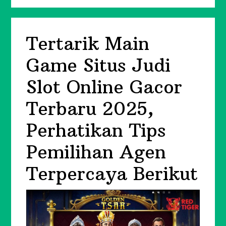
Tertarik Main
Game Situs Judi
Slot Online Gacor
Terbaru 2025,
Perhatikan Tips
Pemilihan Agen
Terpercaya Berikut