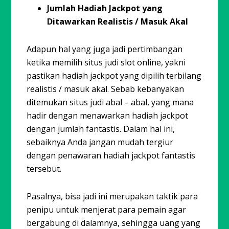
Jumlah Hadiah Jackpot yang
Ditawarkan Realistis / Masuk Akal
Adapun hal yang juga jadi pertimbangan
ketika memilih situs judi slot online, yakni
pastikan hadiah jackpot yang dipilih terbilang
realistis / masuk akal. Sebab kebanyakan
ditemukan situs judi abal – abal, yang mana
hadir dengan menawarkan hadiah jackpot
dengan jumlah fantastis. Dalam hal ini,
sebaiknya Anda jangan mudah tergiur
dengan penawaran hadiah jackpot fantastis
tersebut.
Pasalnya, bisa jadi ini merupakan taktik para
penipu untuk menjerat para pemain agar
bergabung di dalamnya, sehingga uang yang