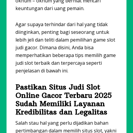
oknum – oknum yang berniat mencari
keuntungan dari uang pemain.
Agar supaya terhindar dari hal yang tidak
diinginkan, penting bagi seseorang untuk
lebih jeli dan teliti dalam pemilihan game slot
judi gacor. Dimana disini, Anda bisa
memperhatikan beberapa tips memilih game
judi slot terbaik dan terpercaya seperti
penjelasan di bawah ini.
Pastikan Situs Judi Slot
Online Gacor Terbaru 2025
Sudah Memiliki Layanan
Kredibilitas dan Legalitas
Salah stau hal yang perlu dijadikan bahan
pertimbangan dalam memilih situs slot, yakni