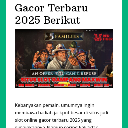
Gacor Terbaru
2025 Berikut
Kebanyakan pemain, umumnya ingin
membawa hadiah jackpot besar di situs judi
slot online gacor terbaru 2025 yang
dimainkannya. Namun sering kali tidak