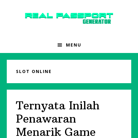
Skip
Skip
Skip
to
to
to
primary
main
primary
navigation
content
sidebar
MENU
SLOT ONLINE
Ternyata Inilah
Penawaran
Menarik Game