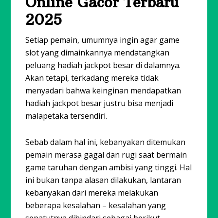
Online Gacor Terbaru
2025
Setiap pemain, umumnya ingin agar game
slot yang dimainkannya mendatangkan
peluang hadiah jackpot besar di dalamnya.
Akan tetapi, terkadang mereka tidak
menyadari bahwa keinginan mendapatkan
hadiah jackpot besar justru bisa menjadi
malapetaka tersendiri.
Sebab dalam hal ini, kebanyakan ditemukan
pemain merasa gagal dan rugi saat bermain
game taruhan dengan ambisi yang tinggi. Hal
ini bukan tanpa alasan dilakukan, lantaran
kebanyakan dari mereka melakukan
beberapa kesalahan – kesalahan yang
sepatutnya dihindari sebagai berikut.