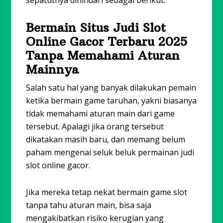
Bermain Situs Judi Slot
Online Gacor Terbaru 2025
Tanpa Memahami Aturan
Mainnya
Salah satu hal yang banyak dilakukan pemain
ketika bermain game taruhan, yakni biasanya
tidak memahami aturan main dari game
tersebut. Apalagi jika orang tersebut
dikatakan masih baru, dan memang belum
paham mengenai seluk beluk permainan judi
slot online gacor.
Jika mereka tetap nekat bermain game slot
tanpa tahu aturan main, bisa saja
mengakibatkan risiko kerugian yang