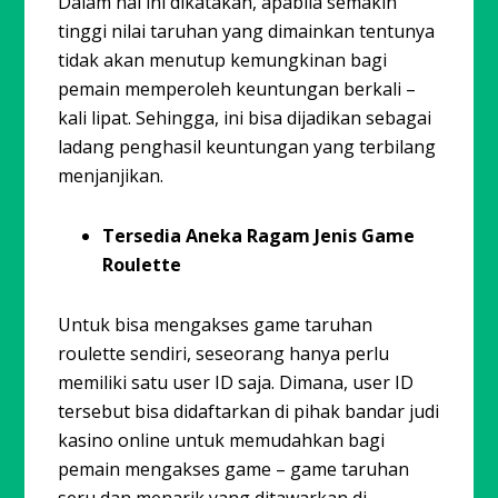
Dalam hal ini dikatakan, apabila semakin
tinggi nilai taruhan yang dimainkan tentunya
tidak akan menutup kemungkinan bagi
pemain memperoleh keuntungan berkali –
kali lipat. Sehingga, ini bisa dijadikan sebagai
ladang penghasil keuntungan yang terbilang
menjanjikan.
Tersedia Aneka Ragam Jenis Game
Roulette
Untuk bisa mengakses game taruhan
roulette sendiri, seseorang hanya perlu
memiliki satu user ID saja. Dimana, user ID
tersebut bisa didaftarkan di pihak bandar judi
kasino online untuk memudahkan bagi
pemain mengakses game – game taruhan
seru dan menarik yang ditawarkan di