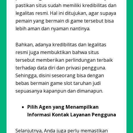
pastikan situs sudah memiliki kredibilitas dan
legalitas resmi. Hal ini ditujukan, agar supaya
pemain yang bermain di game tersebut bisa
lebih aman dan nyaman nantinya.
Bahkan, adanya kredibilitas dan legalitas
resmi juga membuktikan bahwa situs
tersebut memberikan perlindungan terbaik
terhadap data diri dan privasi pengguna.
Sehingga, disini seseorang bisa dengan
bebas bermain game slot taruhan judi
sepuasanya kapanpun dan dimanapun.
Pilih Agen yang Menampilkan
Informasi Kontak Layanan Pengguna
Selanjutnya, Anda juga perlu memastikan