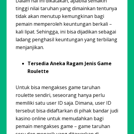
Dalam hal ini dikatakan, apabila semakin
tinggi nilai taruhan yang dimainkan tentunya
tidak akan menutup kemungkinan bagi
pemain memperoleh keuntungan berkali –
kali lipat. Sehingga, ini bisa dijadikan sebagai
ladang penghasil keuntungan yang terbilang
menjanjikan.
Tersedia Aneka Ragam Jenis Game
Roulette
Untuk bisa mengakses game taruhan
roulette sendiri, seseorang hanya perlu
memiliki satu user ID saja. Dimana, user ID
tersebut bisa didaftarkan di pihak bandar judi
kasino online untuk memudahkan bagi
pemain mengakses game – game taruhan
seru dan menarik yang ditawarkan di