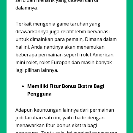
dalamnya.
Terkait mengenia game taruhan yang
ditawarkannya juga relatif lebih bervariasi
untuk dimainkan para pemain, Dimana dalam
hal ini, Anda nantinya akan menemukan
beberapa permainan seperti rolet American,
mini rolet, rolet Europan dan masih banyak
lagi pilihan lainnya.
Memiliki Fitur Bonus Ekstra Bagi
Pengguna
Adapun keuntungan lainnya dari permainan
judi taruhan satu ini, yaitu hadir dengan
menawarkan fitur bonus ekstra bagi
pengguna. Tentu saja, ini menjadi penawaran