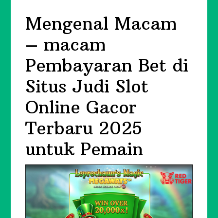
Mengenal Macam
– macam
Pembayaran Bet di
Situs Judi Slot
Online Gacor
Terbaru 2025
untuk Pemain