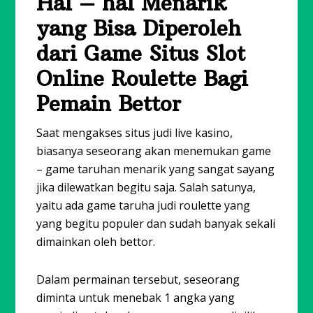
Hal – hal Menarik
yang Bisa Diperoleh
dari Game Situs Slot
Online Roulette Bagi
Pemain Bettor
Saat mengakses situs judi live kasino,
biasanya seseorang akan menemukan game
– game taruhan menarik yang sangat sayang
jika dilewatkan begitu saja. Salah satunya,
yaitu ada game taruha judi roulette yang
yang begitu populer dan sudah banyak sekali
dimainkan oleh bettor.
Dalam permainan tersebut, seseorang
diminta untuk menebak 1 angka yang