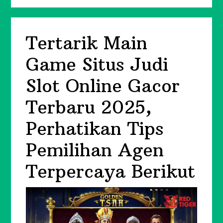
Tertarik Main
Game Situs Judi
Slot Online Gacor
Terbaru 2025,
Perhatikan Tips
Pemilihan Agen
Terpercaya Berikut