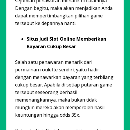
sejumlah penawaran menarik di dalamnya.
Dengan begitu, maka akan menjadikan Anda
dapat mempertimbangkan pilihan game
tersebut ke depannya nanti.
Situs Judi Slot Online Memberikan
Bayaran Cukup Besar
Salah satu penawaran menarik dari
permainan roulette sendiri, yaitu hadir
dengan menawarkan bayaran yang terbilang
cukup besar. Apabila di setiap putaran game
tersebut seseorang berhasil
memenangkannya, maka bukan tidak
mungkin mereka akan memperoleh hasil
keuntungan hingga odds 35x.