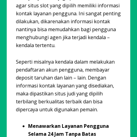
agar situs slot yang dipilih memiliki informasi
kontak layanan pengguna. Ini sangat penting
dilakukan, dikarenakan informasi kontak
nantinya bisa memudahkan bagi pengguna
menghubungi agen jika terjadi kendala –
kendala tertentu.
Seperti misalnya kendala dalam melakukan
pendaftaran akun pengguna, membayar
deposit taruhan dan lain – lain. Dengan
informasi kontak layanan yang disediakan,
maka dipastikan situs judi yang dipilih
terbilang berkualitas terbaik dan bisa
dipercaya untuk digunakan pemain.
Menawarkan Layanan Pengguna
Selama 24 Jam Tanpa Batas