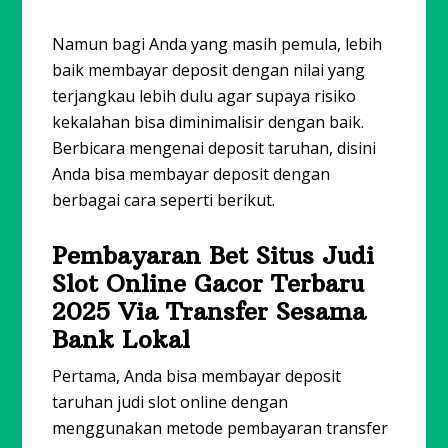
Namun bagi Anda yang masih pemula, lebih
baik membayar deposit dengan nilai yang
terjangkau lebih dulu agar supaya risiko
kekalahan bisa diminimalisir dengan baik.
Berbicara mengenai deposit taruhan, disini
Anda bisa membayar deposit dengan
berbagai cara seperti berikut.
Pembayaran Bet Situs Judi
Slot Online Gacor Terbaru
2025 Via Transfer Sesama
Bank Lokal
Pertama, Anda bisa membayar deposit
taruhan judi slot online dengan
menggunakan metode pembayaran transfer