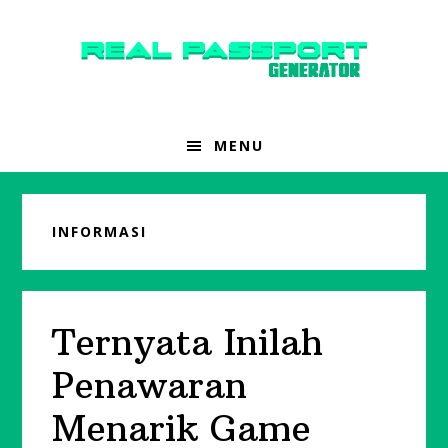
Skip
Skip
Skip
to
to
to
primary
main
primary
navigation
content
sidebar
MENU
INFORMASI
Ternyata Inilah
Penawaran
Menarik Game