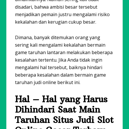
disadari, bahwa ambisi besar tersebut
menjadikan pemain justru mengalami risiko
kekalahan dan kerugian cukup besar.
Dimana, banyak ditemukan orang yang
sering kali mengalami kekalahan bermain
game taruhan lantaran melakukan beberapa
kesalahan tertentu. Jika Anda tidak ingin
mengalami hal tersebut, baiknya hindari
beberapa kesalahan dalam bermain game
taruhan judi online berikut ini.
Hal – Hal yang Harus
Dihindari Saat Main
Taruhan Situs Judi Slot